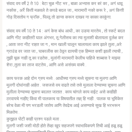
संवाद वय वर्षे 2 ते 10 : बेटा चुळ नीट भर , बाळा अभ्यास कर बरं का , अगं धावू
नकोस , अर्रे किती मळवले ते कपडे बदल जा , मारामारी नको करू रे , अगं कित्ती
गोड़ दिसतोय ग फ्रॉक , पिल्लू तो डान्स करून दाखव ना काका काकूंना.
संवाद वय वर्षे 10 ते 14 : अगं केस बांध आधी , का उडया मारतेय , तो स्कर्ट बदल
आणि नीट काहीतरी घाल अंगभर, तू गेलीसच का त्या मुलाशी बोलायला दुर्लक्ष कर
, आता जरा नीट राहत जा ग , मान खाली घालून चालायला काय झाले तुला ,अरे
ग्राउंड वर जात जा , घाबरलीस का ठेवून द्यायची एक हिम्मत कशी झाली त्याची ,
तुझी चूक नाही तू का रडतेस , मुलांनी मारामारी केलीच पाहिजे शाब्बास रे माझ्या
शेरा ,तुला का लाज वाटतेय , आणि असे असंख्य वाक्ये .
काय फरक आहे दोन ग्रुप मध्ये . आधीच्या ग्रुप मध्ये सूचना या मुलगा आणि
मुलगी दोघांनाही आहेत . जसजसे वय वाढते तसे तसे मुलाला देण्याच्या सूचना आणि
मुलीला देण्याच्या सूचना बदलत जातात . काय चांगले काय वाईट असे काहीही
ठरवायचे नाहीए किंवा मी पालकत्व या विषयातील तज्ञ् हि नाही . पालक या भूमिकेत
बरेच वेळा मी पण भरडली जातेय आणि तेवढेच आई असण्याचे सुख हि भरभरून
मिळतेय .
कुतूहल पोटी काही प्रश्न पडले मला .
मुलगी जशी जशी मोठी होते तेंव्हा खूप सहजपणे स्वाभाविकपणे तिची आई हळू हळू