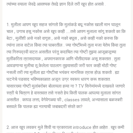
त्यांच्या वयाला जेवढे आवश्यक तेवढे ज्ञान दिले तरी खूप होत असावे .
1. मुलीला आपण खूप सहज सांगतो कि मुलांकडे बघू नकोस खाली मान घालून
चाल , उगाच हसू नकोस असे खूप काही …..तसे आपण मुलाला सांगू शकतो का कि
बेटा , मुलींशी असे नको वागूस , असे नको बघूस , असे काही नको करुस कि
त्यांना लाज वाटेल किंवा त्या घाबरतील . ज्या गोष्टींमध्ये तुला मजा येतेय किंवा तुला
त्या निरुपद्रवी वाटत असतील परंतु कदाचित त्या गोष्टी तुझ्या आजूबाजूच्या
मुलींकरिता त्रासदायक , अपमानकारक आणि भीतीदायक असू शकतात . तुला
आवडणाऱ्या मुलीचा तू केलेला पाठलाग तुझ्यासाठी जरी फार काही मोठी गोष्ट
नसली तरी त्या मुलीला ह्या गोष्टीचा भयंकर मानसिक त्रास होऊ शकतो . ह्या
घटनेचे पडसाद भविष्यकाळात अजून उग्र स्वरूप धारण करू शकतात.
यासारख्या गोष्टी मुलांबरोबर बोलायला हव्या ना ? TV सिनेमांमध्ये दाखवले जाणारे
स्त्री चे चित्रण हे वास्तवात तसे नसते हेय किती पालक आपल्या मुलाला सांगत
असतील . कापड लत्ता, वेगेवेगळ्या फी , classes लावले, अभ्यासाला बळजबरी
बसवले कि पालक ह्या नात्याची जबाबदारी संपते का?
2. आज खूप लवकर मुले शिवी या प्रकाराला introduce होत आहेत . खूप कमी