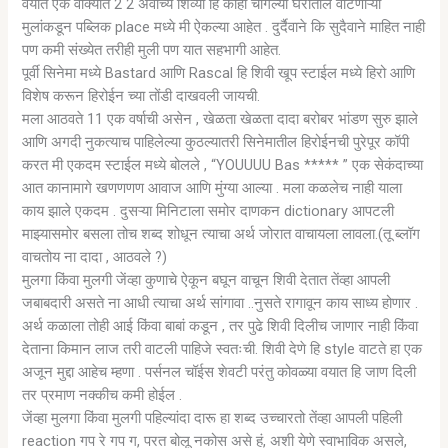
वयात एक वाक्यात 2 2 अर्वाच्य शिव्या हि काही चांगल्या घरातील वाटणाऱ्या
मुलांकडून पब्लिक place मध्ये मी ऐकल्या आहेत . दुर्दैवाने कि सुदैवाने माहित नाही
पण कमी संख्येत तरीही मुली पण यात सहभागी आहेत.
पूर्वी सिनेमा मध्ये Bastard आणि Rascal हि शिवी खूप स्टाईल मध्ये हिरो आणि
विशेष करून हिरोईन च्या तोंडी दाखवली जायची.
मला आठवते 11 एक वर्षाची असेन , खेळता खेळता दादा बरोबर भांडण सुरु झाले
आणि अगदी नुकत्याच पाहिलेल्या कुठल्यातरी सिनेमातील हिरोईनची पुरेपूर कॉपी
करत मी एकदम स्टाईल मध्ये बोलले , “YOUUUU Bas ***** ” एक सेकंदाच्या
आत कानामागे खणणणण आवाज आणि मुंग्या आल्या . मला कळलेच नाही याला
काय झाले एकदम . दुसऱ्या मिनिटाला समोर दाणकन dictionary आपटली
माझ्यासमोर बसला तोच शब्द शोधून त्याचा अर्थ जोरात वाचायला लावला.(तू ब्लॉग
वाचतोय ना दादा , आठवले ?)
मुलगा किंवा मुलगी जेंव्हा कुणाचे ऐकून बघून वाचून शिवी देतात तेंव्हा आपली
जबाबदारी असते ना आधी त्याचा अर्थ सांगावा ..नुसते रागावून काय साध्य होणार .
अर्थ कळाला तोही आई किंवा बाबां कडून , तर पुढे शिवी दिलीच जाणार नाही किंवा
देताना किमान लाज तरी वाटली पाहिजे स्वतःची. शिवी देणे हि style वाटते हा एक
अजून मुद्दा आहेच म्हणा . पर्सनल चॉईस शेवटी परंतु कोवळ्या वयात हि जाण दिली
तर प्रमाण नक्कीच कमी होईल .
जेंव्हा मुलगा किंवा मुलगी पहिल्यांदा दारू हा शब्द उच्चारतो तेंव्हा आपली पहिली
reaction गप रे गप ग, परत बोलू नकोस असे हं, अशी येणे स्वाभाविक असले,