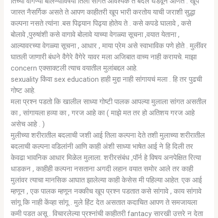
तिच्या वागण्या बोलण्याविषयी तिला सांगते आवश्यक ते बदल घडवून आणते . खूप
जास्त नैसर्गिक असते ते आपण काहीतरी खूप भारी करतोय याची जराशी सुद्धा
कल्पना नसते त्यांना .बस पिढ्यान पिढ्या होतेय ते . कसे कपडे घालावे , कसे
बोलावे ,पुरुषांशी कसे वागावे बोलावे याच्या वेगळ्या सूचना ,वयात येताना ,
आल्यावरच्या वेगळ्या सूचना , आधार , माया प्रेम असे स्वाभाविक पणे होते . मुलींवर
घातली जाणारी बंधने वैगेरे वैगेरे यावर मला अजिबात वाच्य नाही करायचे. माझा
concern एक्साक्टली त्याच वयातील मुलांबद्दल आहे.
sexuality किंवा sex education हाही मुद्दा नाही सांगायचं मला . हि तर पुढची
गोष्ट आहे.
मला प्रश्न पडतो कि खालील साध्या गोष्टी पालक आपल्या मुलाला सांगत असतील
का , सांगायला हव्या का , गरज आहे का ( माझे मत तर हो अतिशय गरज आहे
असेच आहे . )
मुलीच्या शरीरातील बदलाची जशी आई तिला कल्पना देते तशी मुलाच्या शरीरातील
बदलाची कल्पना वडिलांनी आणि काही अंशी साध्या भाषेत आई ने हि दिली तर
केवढा भावनिक आधार मिळेल मुलाला. शरीरसंबंध ,पॉर्न हे विषय अनपेक्षित रित्या
धाडकन , काहीही कल्पना नसताना अगदी लहान वयात समोर आले तर काही
मुलांवर त्याचा मानसिक आघात झालेल्या काही केसेस मी पहिल्या आहेत. एक आई
म्हणून , एक पालक म्हणून नक्कीच खूप प्रश्न पडतात कसे सांगावे , काय सांगावे
सांगू कि नाही केंव्हा सांगू . मुले हिंट देत असतात कदाचित आपण ते समजायला
कमी पडत असू . विचारलेल्या प्रश्नांची काहीतरी fantacy सारखी उत्तरे न देता