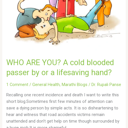
lifesaving
hand?
WHO ARE YOU? A cold blooded
passer by or a lifesaving hand?
1 Comment
/
General Health
,
Marathi Blogs
/
Dr. Rupali Panse
Recalling one recent incidence and death I want to write this
short blog.Sometimes first few minutes of attention can
save a dying person by simple acts. It is so disheartening to
hear and witness that road accidents victims remain
unattended and don’t get help on time though surrounded by
a huge mob.It is more shameful