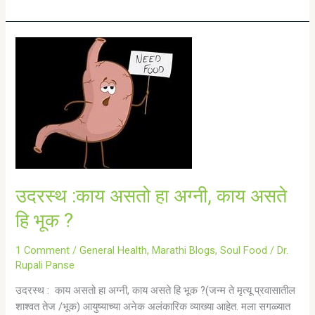
उदरस्थ
:काय
असतो
हा
अग्नी,
काय
असते
हि
भूक
?
उदरस्थ :काय असतो हा अग्नी, काय असते
हि भूक ?
1 Comment
/
General Health
,
Marathi Blogs
,
Soul Food
/
Dr.
Rupali Panse
उदरस्थ : काय असतो हा अग्नी, काय असते हि भूक ?(जन्म ते मृत्यू प्रवासातील
शाश्वत तेज /भूक) आयुष्याच्या अनेक अलंकारिक व्याख्या आहेत. मला सगळ्यात