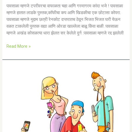
पावसाळा म्हणजे टपरीवरचा वाफाळता चहा आणि गरमागरम कांदा भजे ! पावसाळा
म्हणजे हातात लाडके पुस्तक,कॉफीचा कप आणि खिडकीचा एक छोटासा कोपरा.
पावसाळा म्हणजे मुद्दाम छत्री रेनकोट दप्तरातच ठेवून भिजत भिजत घरी येऊन
वळत टाकलेली पुस्तक वह्या आणि ओरडा खाल्लेला बाळू किंवा बाळी .पावसाळा
म्हणजे अखंड कोसळत्या धारा झेलत सर केलेले दुर्ग .पावसाळा म्हणजे रद्द झालेली
Read More »
WHO
ARE
YOU?
A
cold
blooded
passer
by
or
a